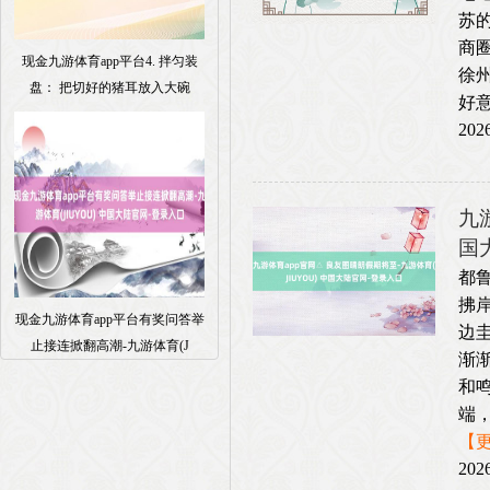
苏
商
现金九游体育app平台4. 拌匀装
徐
盘： 把切好的猪耳放入大碗
好意
202
九
国
都
拂
现金九游体育app平台有奖问答举
边
止接连掀翻高潮-九游体育(J
渐
和
端，
【更
202