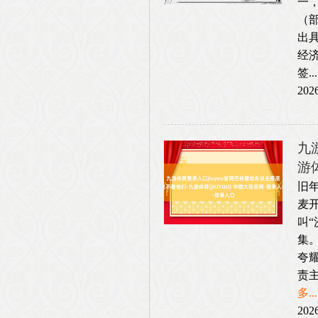
一
（
出
经
签....
202
九
游
旧
麦
叫
集
夸
责主
多..
202