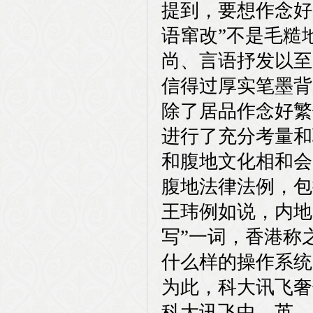
提到，要想作念好
语窜改”不是毛糙
尚、言语抒发以至
信得过厚实笔墨背
除了居品作念好繁
进行了充分考量和
和腹地文化相和会
腹地法律法例，包
王玮例如说，内地
写”一词，香港称
什么样的操作系统
为此，科大讯飞奢
科大讯飞中、英、