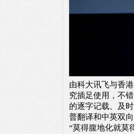
由科大讯飞与香港
究插足使用，不错
的逐字记载、及时
普翻译和中英双向
“莫得腹地化就莫