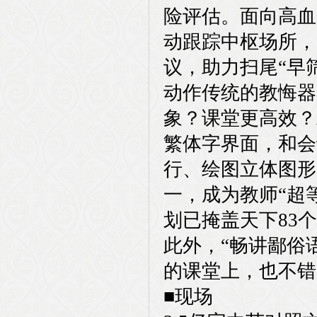
险评估。面向高血
动跟踪中枢场所，
议，助力扫尾“早
动作传统的教悔器
象？课堂更高效？
繁体字界面，和会
行、绘图立体图形
一，成为教师“超
划已掩盖天下83个
此外，“畅讲鄙俗
的课堂上，也不错
■现场