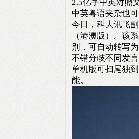
2.5亿字中英对照
中英粤语夹杂也可
今日，科大讯飞副
（港澳版）。该系
别，可自动转写为
不错分歧不同发言
单机版可扫尾独到
能。