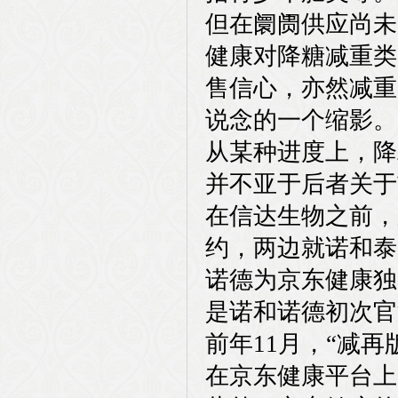
但在阛阓供应尚未
健康对降糖减重类
售信心，亦然减重
说念的一个缩影。
从某种进度上，降
并不亚于后者关于
在信达生物之前，
约，两边就诺和泰
诺德为京东健康独
是诺和诺德初次官
前年11月，“减再
在京东健康平台上