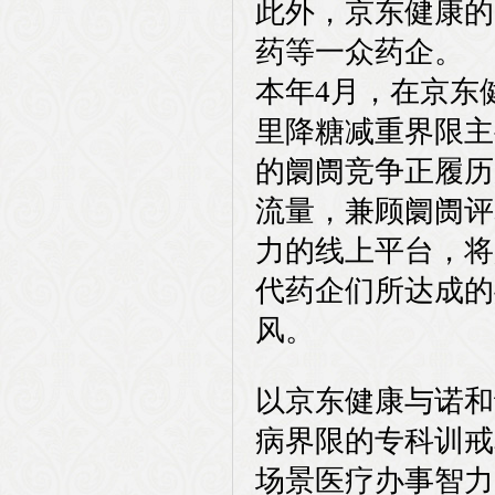
此外，京东健康的
药等一众药企。
本年4月，在京东
里降糖减重界限主
的阛阓竞争正履历
流量，兼顾阛阓评
力的线上平台，将
代药企们所达成的
风。
以京东健康与诺和
病界限的专科训戒
场景医疗办事智力