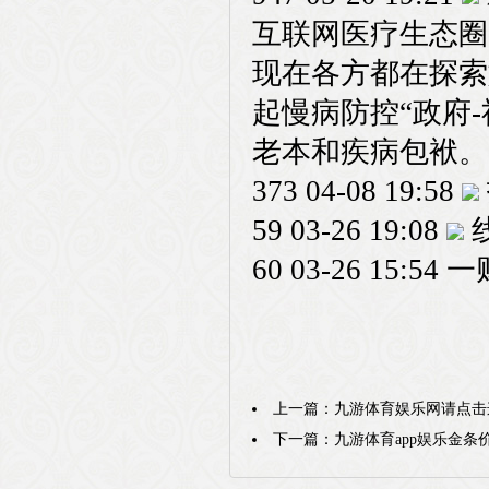
互联网医疗生态圈
现在各方都在探索
起慢病防控“政府
老本和疾病包袱。
373 04-08 19:58
59 03-26 19:08
60 03-26 15:
上一篇：
九游体育娱乐网请点击这
下一篇：
九游体育app娱乐金条价钱