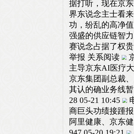
据打听，现在京东
界东说念主士看来
功，纷乱的高净值
强盛的供应链智力
赛说念占据了权贵
举报 关系阅读
主导京东AI医疗
京东集团副总裁、
其认的确业务线暂
28 05-21 10:45
商巨头功绩接踵报
阿里健康、京东健
947 05-20 19:21