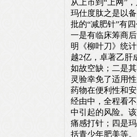
从上市到“上网”
玛仕度肽之是以备
批的“减肥针”有
一是有临床筹商后
明《柳叶刀》统计
越2亿，卓著乙肝
如故空缺；二是其
灵验幸免了适用性
药物在便利性和安
经由中，全程看不
中引起的风险。该
痛感打针；四是玛
括青少年肥美等。