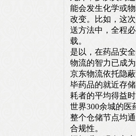
能会发生化学或物
改变。比如，这次
送方法中，全程必
载。
是以，在药品安全
物流的智力已成为
京东物流依托隐蔽
毕药品的就近存储
耗者的平均得益时
世界300余城的
整个仓储节点均通
合规性。