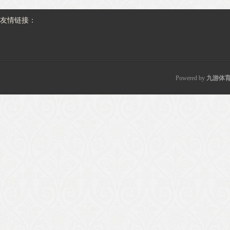
友情链接：
Powered by
九游体育