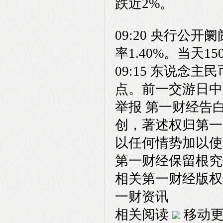
跌近2%。
09:20 央行公
率1.40%。当天1
09:15 东说念主
点。前一交游日中间
举报 第一财经告
创，著述权归第一
以任何情势加以使
第一财经保留根究
相关第一财经版权部：b
一财资讯
相关阅读
移动更