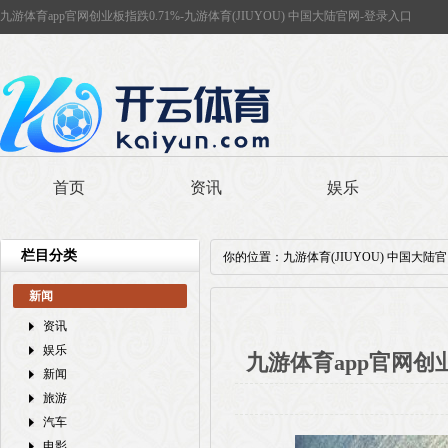
九游体育app官网创业板指跌0.71%-九游体育(JIUYOU) 中国大陆官网-登录入口
首页
资讯
娱乐
栏目分类
你的位置：
九游体育(JIUYOU) 中国大陆
新闻
资讯
娱乐
九游体育app官网创业
新闻
旅游
汽车
电影