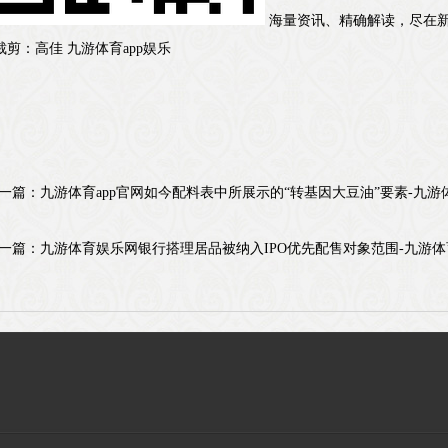
海量资讯、精确解读，尽在新
裁剪：高佳 九游体育app娱乐
一篇：
九游体育app官网如今配料表中所展示的“转基因大豆油”要素-九游体育
一篇：
九游体育娱乐网银行搭理居品被纳入IPO优先配售对象范围-九游体育(