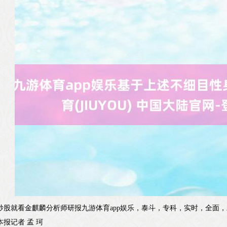
就看金麒麟分析师研报九游体育app娱乐，泰斗，专科，实时，全面，
记者 孟 珂