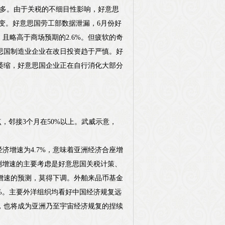
多。由于关税的不细目性影响，好意思
间不变。好意思国劳工部数据泄漏，6月份好
幅，且略高于商场预期的2.6%。但疲软的奇
思国制造业企业在改日投资趋于严慎。好
萎缩，好意思国企业正在自行消化大部分
点，邻接3个月在50%以上。武威示意，
济增速为4.7%，意味着亚洲经济合座增
预测增速的主要考虑是好意思国关税计策、
增速的预测，莫得下调。外舶来品币基金
.8%。主要外洋组织均看好中国经济规复远
，也将成为亚洲乃至宇宙经济规复的捏续