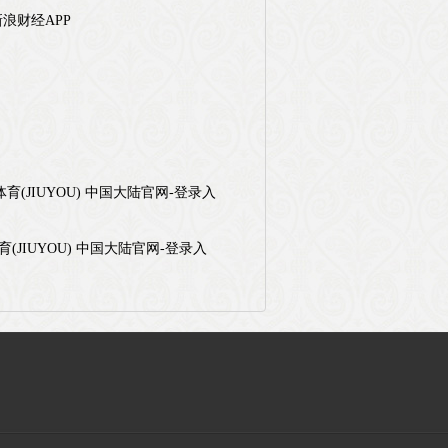
浪财经APP
(JIUYOU) 中国大陆官网-登录入
JIUYOU) 中国大陆官网-登录入