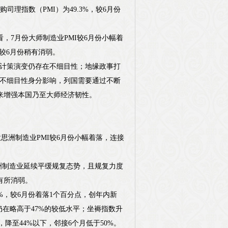
理指数（PMI）为49.3%，较6月份
7月份大师制造业PMI较6月份小幅着
较6月份稍有消弱。
计策演变仍存在不细目性；地缘政事打
述不细目性身分影响，列国需要通过不断
来增强本国乃至大师经济韧性。
思洲制造业PMI较6月份小幅着落，连接
洲制造业延续平缓规复态势，且规复力度
有所消弱。
8%，较6月份着落1个百分点，创年内新
仍在略高于47%的较低水平；坐褥指数升
降至44%以下，邻接6个月低于50%。