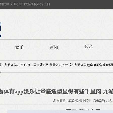
(JIUYOU) 中国大陆官网-登录入口
娱乐
新闻
旅游
置：
九游体育(JIUYOU) 中国大陆官网-登录入口
>
娱乐
> 九游体育app娱乐让举座造型
口
游体育app娱乐让举座造型显得有些千里闷-九游体
发布日期：2026-06-01 08:54 点击次数：171
官网-登录入口