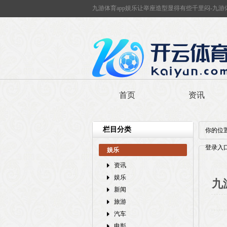
九游体育app娱乐让举座造型显得有些千里闷-九游体育
首页
资讯
栏目分类
你的位
登录入
娱乐
资讯
娱乐
九
新闻
旅游
汽车
电影