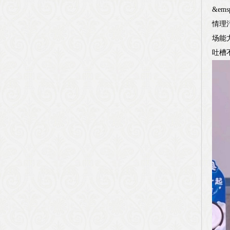
&e
情理
场能
吐槽