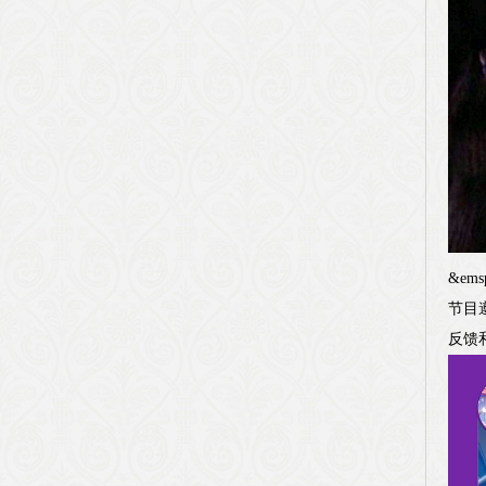
&e
节目
反馈