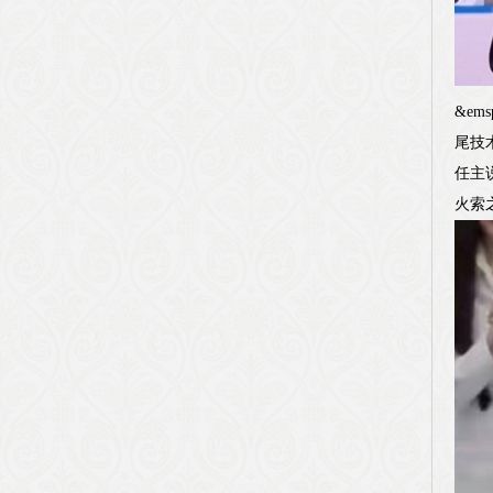
&e
尾技
任主
火索