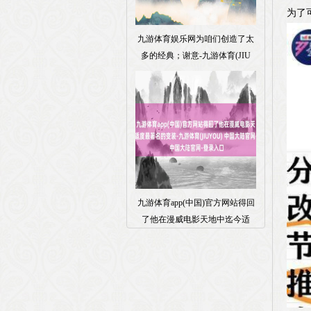
为了
九游体育娱乐网为咱们创造了太
多的经典；谢意-九游体育(JIU
九游体育app(中国)官方网站得回
了他在漫威电影天地中迄今适