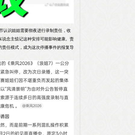
参与节认识姐姐需要彻夜进行录制责任，收
东说念主惦记这种安排可能影响健康。责
的责任模式，成为这次停播事件的报复导