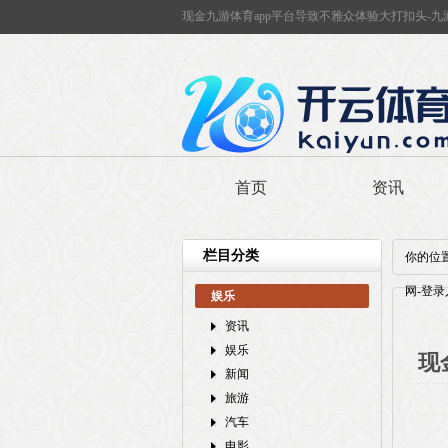
现金九游体育app平台导致不雅众体验大打扣头-九游体
首页
资讯
栏目分类
你的位
网-登录
娱乐
资讯
娱乐
现
新闻
旅游
汽车
电影