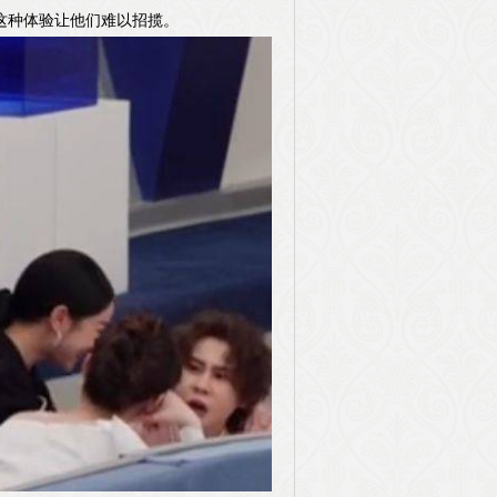
这种体验让他们难以招揽。