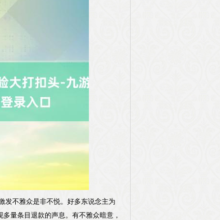
排，激发不雅众是非不悦。好多东说念主为
现多量条目退款的声息。有不雅众暗意，