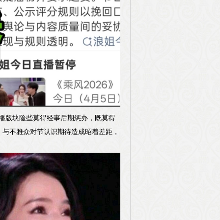
些录播版块险些莫得经事后期惩办，既莫得
，与不雅众对节认识期待造成昭着差距，