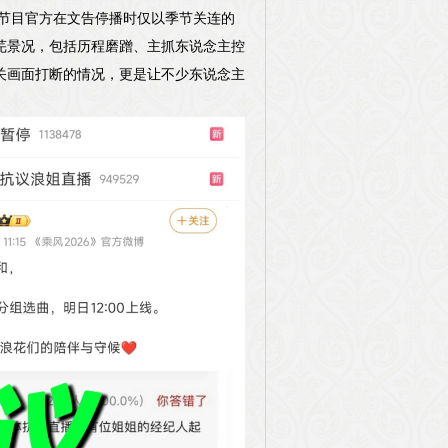
解，节目官方在文告停播时仅以季节关连的
芜景况，包括历程磨蹭、主抓东说念主控
关画面打断的情况，更是让不少东说念主