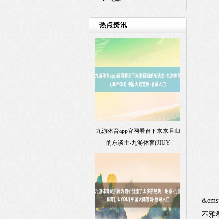
热点资讯
九游体育app官网看台下来来且归
的东谈主-九游体育(JIUY
&e
不雅