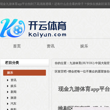
现金九游体育app平台拍到了高清路透哦！还有什么念念看的骨子？快快在挑剔区留言吧~狸
首页
资讯
娱乐
栏目分类
你的位置：
九游体育(JIUYOU) 中国大陆
区留言吧~狸会把每一位不雅众的愿望放在心上哩！
娱乐
资讯
娱乐
现金九游体育app平
新闻
旅游
汽车
挑剔区留言吧~狸会把每
电影