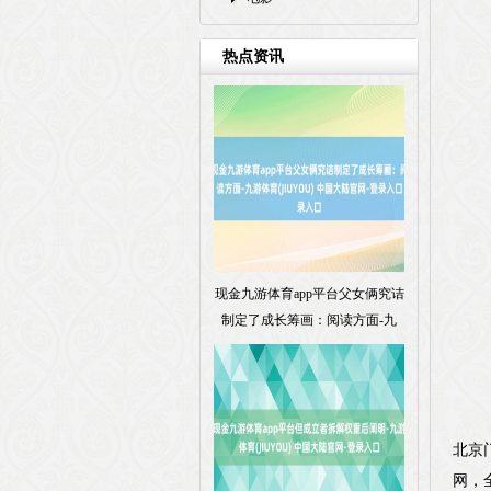
热点资讯
现金九游体育app平台父女俩究诘
制定了成长筹画：阅读方面-九
北京
网，