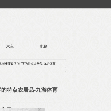
汽车
电影
是北京唯独冠以“京”字的特点农居品-九游体育
字的特点农居品-九游体育
录入口