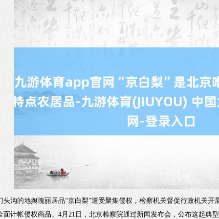
门头沟的地舆瑰丽居品“京白梨”遭受聚集侵权，检察机关督促行政机关开展
全面计帐侵权商品。4月21日，北京检察院通过新闻发布会，公布这起典