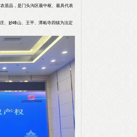
特点农居品，是门头沟区最中枢、最具代表
军庄、妙峰山、王平、潭柘寺四镇为法定