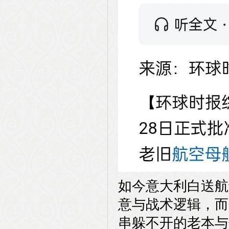
如今意大利白送航
意与战术逻辑，而
串躲不开的老本与