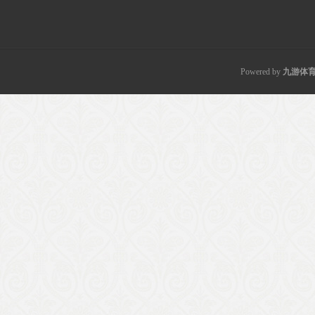
Powered by
九游体育