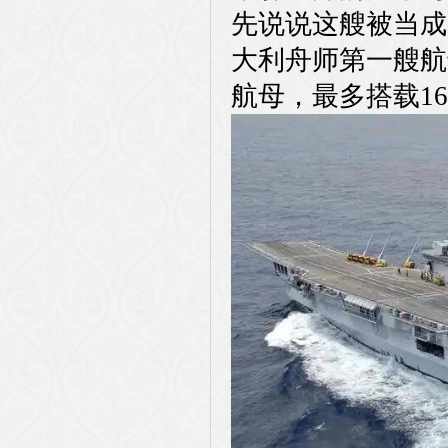
先说说这艘被当成
大利舟师第一艘航
航母，最多搭载16