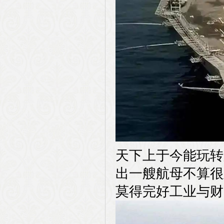
天下上于今能玩转
出一艘航母不算很
莫得完好工业与财