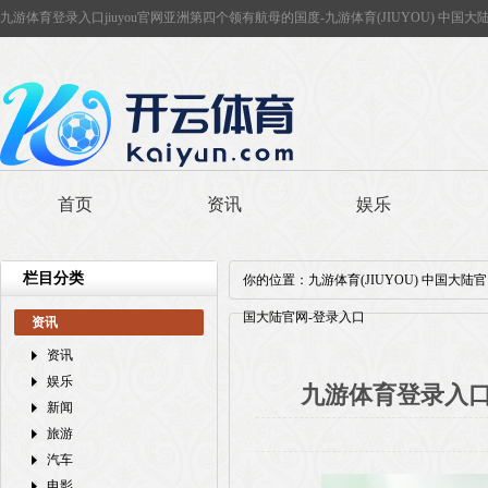
九游体育登录入口jiuyou官网亚洲第四个领有航母的国度-九游体育(JIUYOU) 中国大
首页
资讯
娱乐
栏目分类
你的位置：
九游体育(JIUYOU) 中国大陆
国大陆官网-登录入口
资讯
资讯
娱乐
九游体育登录入口
新闻
旅游
汽车
(
电影