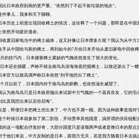
况比日本政府刻画的更严重。“依然到了不起不捡垃圾的地步”。
这件事儿，我来和天下聊聊。
日本历史上初度出现回收稀土的情况，这诠释了一个问题，那即是在中国
土依然开动疲於逃命。
回收废旧家电当中的稀土磁体，这又好像让日本撑多久呢？我认为从中方2
住手从中国给与新的稀土，再到如今的7月份日本开动从废旧家电中回收
个月的技巧内，日本搪塞稀土紧缺的气魄依然发生了很大的变化。
份日本还在插嗫，声称不错去南鸟岛深海海底挖掘稀土，以致还派出了一
日本官方以致高调声称日本依然“到手地挖出了稀土”。
5个月以前了，日本国内对于南鸟岛的斟酌，也依然滋长威望了。
我认为南鸟岛只是日本政府抛出来试探中方气魄的一个器具良友，它的宅
别比及我挖出来以后你后悔”。
实是，即便日本把稀土挖出来了，中方也不屑一顾。因为这种政事造假对
这个时候日本就参加了第二阶段，开动贯串其他国度，搞所谓的供应链配
漠的这一项配合抒发好奇，大部分国度只是讴颂两声或者是馋日本的那点
对于他们来说，中方反制的是日本，跟我方无关，若是我方随着日本去搞