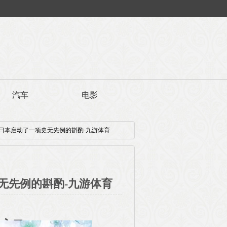
汽车
电影
官网日本启动了一项史无先例的斟酌-九游体育
史无先例的斟酌-九游体育
录入口