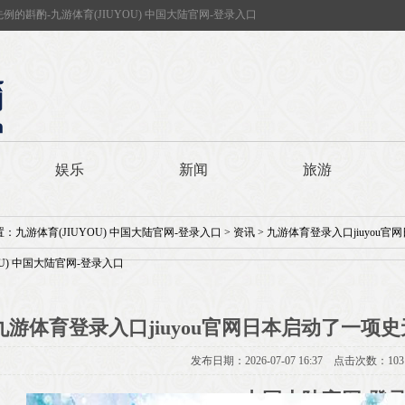
例的斟酌-九游体育(JIUYOU) 中国大陆官网-登录入口
娱乐
新闻
旅游
置：
九游体育(JIUYOU) 中国大陆官网-登录入口
>
资讯
> 九游体育登录入口jiuyou
YOU) 中国大陆官网-登录入口
九游体育登录入口jiuyou官网日本启动了一项
发布日期：2026-07-07 16:37 点击次数：103
(JIUYOU) 中国大陆官网-登