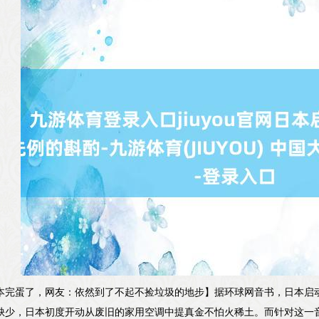
本完蛋了，网友：依然到了不起不捡垃圾的地步】据环球网音书，日本启
缺少，日本初度开动从废旧的家用空调中提真金不怕火稀土。而针对这一