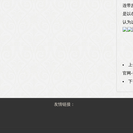
连带
是以
认为
上
官网
下
友情链接：