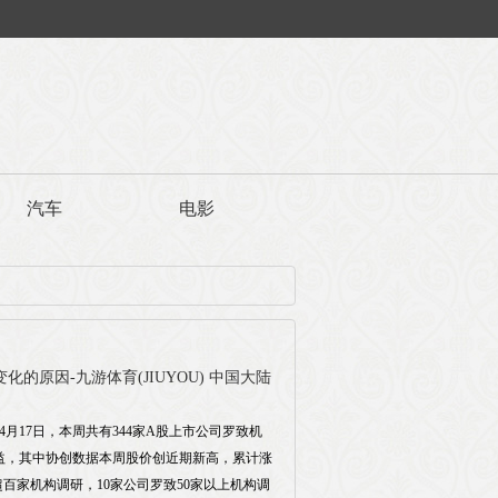
汽车
电影
的原因-九游体育(JIUYOU) 中国大陆
4月17日，本周共有344家A股上市公司罗致机
益，其中协创数据本周股价创近期新高，累计涨
致超百家机构调研，10家公司罗致50家以上机构调