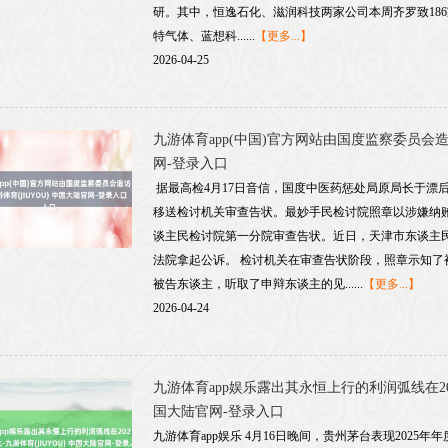
研。其中，恒逸石化、滋润科技两家公司本周齐罗致186
特气体、蓝想科......
【更多...】
2026-04-25
九游体育app(中国)官方网站由国度监察委员会造访
网-登录入口
‍‍ 据最高检4月17日音信，国度中医药惩处局原局长
移送检讨机关审查告状。最妙手民检讨院照章以涉嫌纳
谈主民检讨院第一分院审查告状。近日，天津市东谈主
法院拿起公诉。 检讨机关在审查告状阶段，照章示知了
被告东谈主，听取了申辩东谈主的见......
【更多...】
2026-04-24
九游体育app娱乐露出其永恒上行的利润弧线在202
国大陆官网-登录入口
九游体育app娱乐 4月16日晚间，贵州茅台表现2025