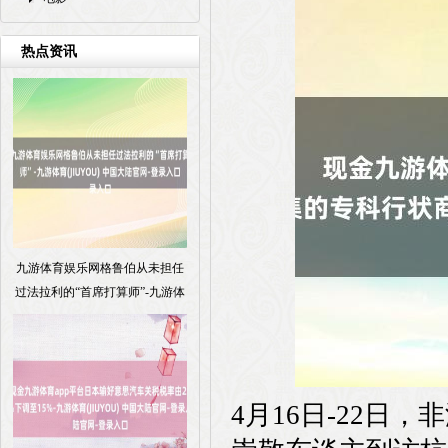
热点资讯
九游体育娱乐网格鲁伯从未担任
过法拉利的“首席打算师”-九游体
4月16日-22日