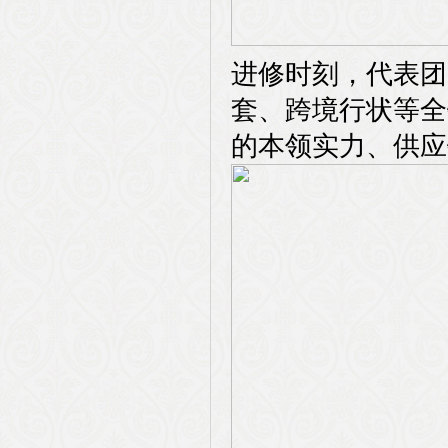
进修时刻，代表团
套、跨境行状等全
的本领实力、供应