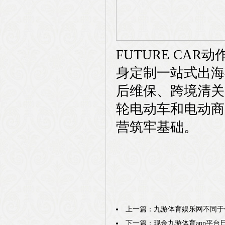
FUTURE CA
身定制一站式出海
后维保、跨境清关
轮电动车和电动商
营筑牢基础。
上一篇：
九游体育娱乐网不同于传统
下一篇：
现金九游体育app平台日