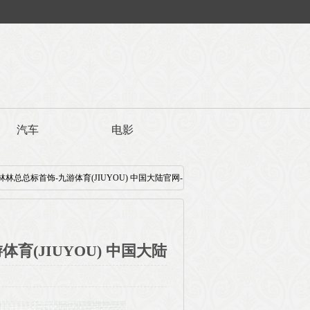
汽车
电影
林林总总标首饰-九游体育(JIUYOU) 中国大陆官网-
育(JIUYOU) 中国大陆