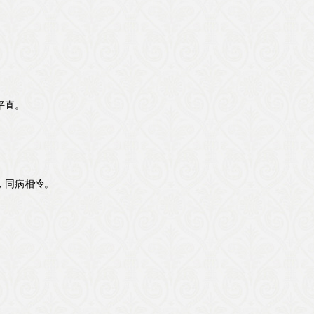
平直。
，同病相怜。