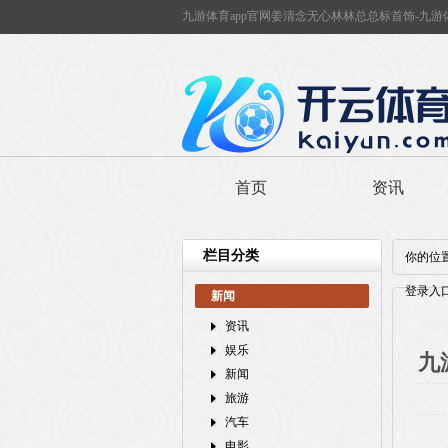
九游体育app官网姜清念无心林林总总标首饰-九游体育
首页
资讯
栏目分类
你的位
登录入
新闻
资讯
娱乐
九
新闻
旅游
汽车
电影