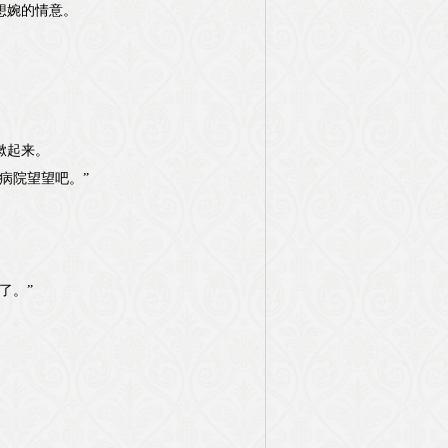
想婉的情意。
嗽起来。
病院望望吧。”
了。”