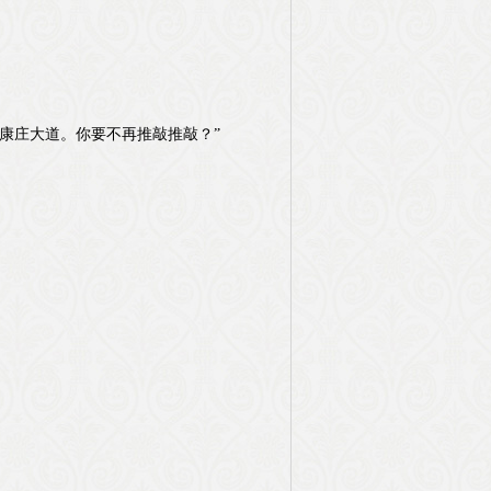
康庄大道。你要不再推敲推敲？”