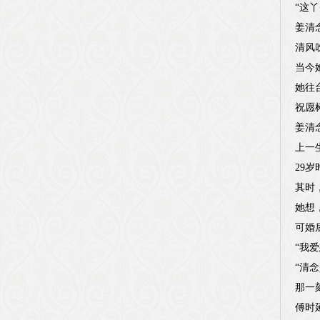
“这
姜清
清风
当今
她往
祝愿
姜清
上一
29
其时
她想
可婚
“我
“清
那一
傅时