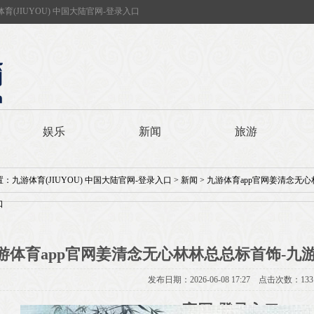
(JIUYOU) 中国大陆官网-登录入口
娱乐
新闻
旅游
置：
九游体育(JIUYOU) 中国大陆官网-登录入口
>
新闻
> 九游体育app官网姜清念无心
口
游体育app官网姜清念无心林林总总标首饰-九游体
发布日期：2026-06-08 17:27 点击次数：133
官网-登录入口