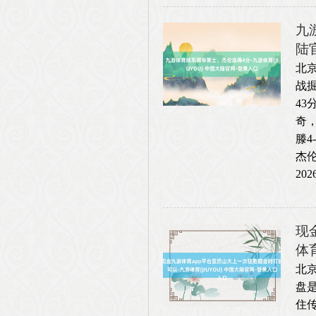
九
陆
北京
战
4
奇
滕4
杰伦
202
现
体
北京
盘
住