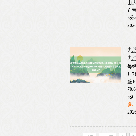
山
布
3分
202
九
九
每经
月
盛1
78
比0
多..
202