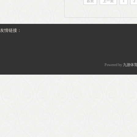
首页
上一页
1
2
友情链接：
Powered by
九游体育