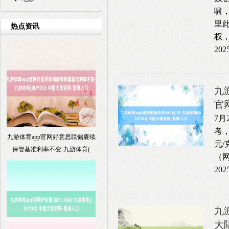
啸
里
热点资讯
权，
202
九游
官
7月
考，
九游体育app官网好意思联储赓续
元/
保管基准利率不变-九游体育(
（网
202
九游
大