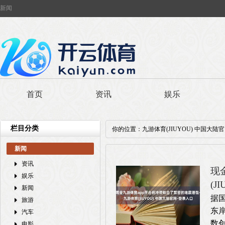
新闻
首页
资讯
娱乐
栏目分类
你的位置：
九游体育(JIUYOU) 中国大陆
新闻
资讯
现
娱乐
(J
新闻
据国
旅游
东岸
汽车
数
电影