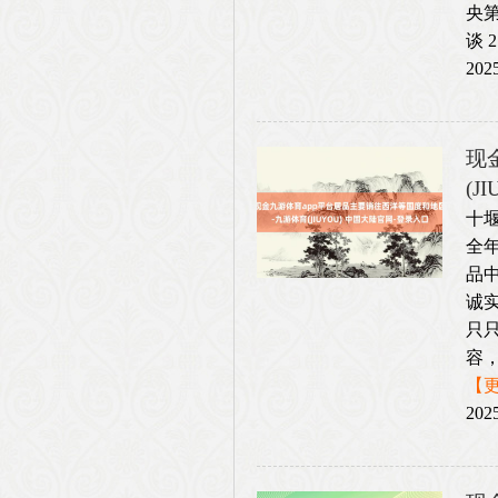
央
谈 
202
现
(J
十
全
品
诚
只
容，
【更
202